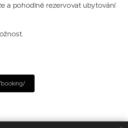
 níže a pohodlně rezervovat ubytování
možnost.
/booking/