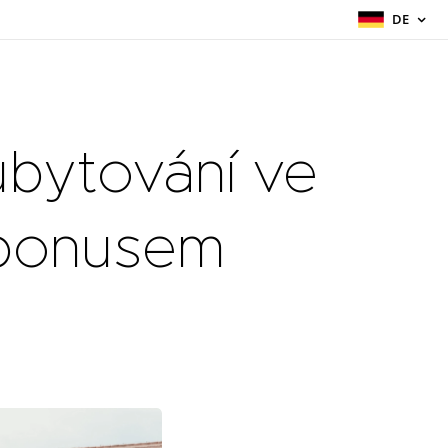
DE
bytování ve
 bonusem