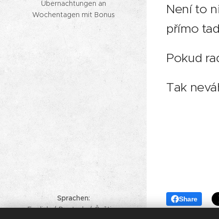
Übernachtungen an
Není to n
Wochentagen mit Bonus
přímo tad
Pokud rad
Tak neváh
Sprachen
Share
English
Deutsch
Čeština