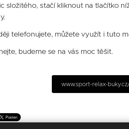
ic složitého, stačí kliknout na tlačítko
y.
ěji telefonujete, můžete využít i tuto 
ejte, budeme se na vás moc těšit.
www.sport-relax-buky.cz