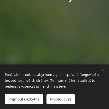
Používáme cookies, abychom zajistili správné fungování a
Images provided by
Pexels
bezpečnost našich stránek. Tím vám můžeme zajistit tu
Powered by
Webnode
Cookies
nejlepší zkušenost při jejich návštěvě.
Sprachen
Přijmout nezbytné
Přijmout vše
English
Deutsch
Čeština