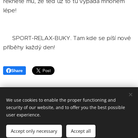
řekněte mu, že teď už to tu vypadá mnohem
lépe! 👻
📍 SPORT-RELAX-BUKY. Tam kde se píší nové
příběhy každý den!
Share
We use cookies to enable the proper functioning and
Images provided by
Pexels
security of our website, and to offer you the best possible
Powered by
Webnode
Cookies
user experience.
Languages
Accept only necessary
Accept all
English
Deutsch
Čeština