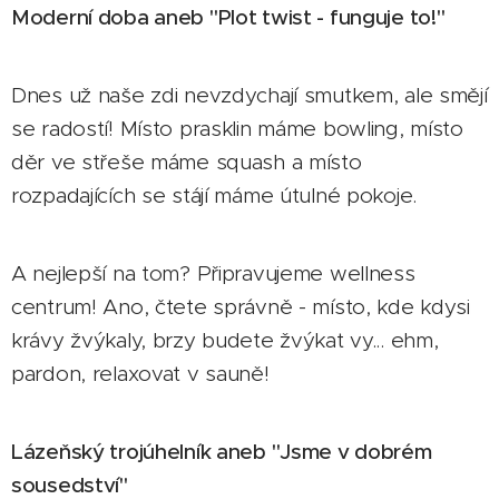
Moderní doba aneb "Plot twist - funguje to!"
Dnes už naše zdi nevzdychají smutkem, ale smějí
se radostí! Místo prasklin máme bowling, místo
děr ve střeše máme squash a místo
rozpadajících se stájí máme útulné pokoje.
A nejlepší na tom? Připravujeme wellness
centrum! Ano, čtete správně - místo, kde kdysi
krávy žvýkaly, brzy budete žvýkat vy... ehm,
pardon, relaxovat v sauně! 🧖‍♀️
Lázeňský trojúhelník aneb "Jsme v dobrém
sousedství"