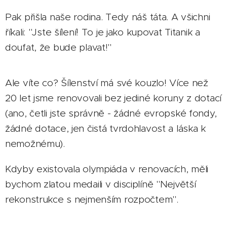
Pak přišla naše rodina. Tedy náš táta. A všichni
říkali: "Jste šílení! To je jako kupovat Titanik a
doufat, že bude plavat!"
Ale víte co? Šílenství má své kouzlo! Více než
20 let jsme renovovali bez jediné koruny z dotací
(ano, četli jste správně - žádné evropské fondy,
žádné dotace, jen čistá tvrdohlavost a láska k
nemožnému).
Kdyby existovala olympiáda v renovacích, měli
bychom zlatou medaili v disciplíně "Největší
rekonstrukce s nejmenším rozpočtem". 🏅