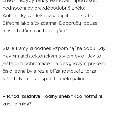
chaos". Kdyby tehdy existoval TripAdvisor,
hodnocení by pravděpodobně znělo: "⭐
Autentický zážitek rozpadajícího se statku.
Střecha jako síto zdarma! Doporučuji pouze
masochistům a archeologům."
Staré trámy si dodnes vzpomínají na dobu, kdy
hlavním architektonickým stylem bylo "Jak to
ještě drží pohromadě?" a designovým prvkem
číslo jedna byla rez a bříza rostoucí z torza
střech. No co, alespoň to mělo patinu! 😄
P
říchod "bláznivé" rodiny aneb "Kdo normální
kupuje ruiny?"