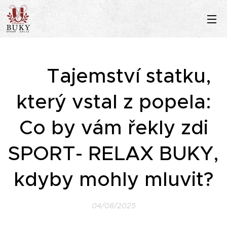
🏰
Tajemství statku,
který vstal z popela:
Co by vám řekly zdi
SPORT- RELAX BUKY,
kdyby mohly mluvit?
04/08/2025