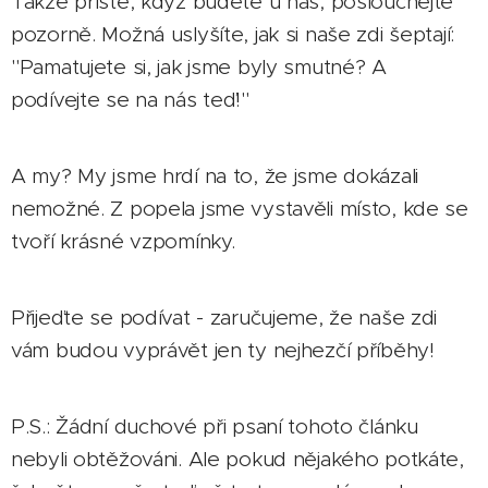
Takže příště, když budete u nás, poslouchejte
pozorně. Možná uslyšíte, jak si naše zdi šeptají:
"Pamatujete si, jak jsme byly smutné? A
podívejte se na nás teď!"
A my? My jsme hrdí na to, že jsme dokázali
nemožné. Z popela jsme vystavěli místo, kde se
tvoří krásné vzpomínky.
Přijeďte se podívat - zaručujeme, že naše zdi
vám budou vyprávět jen ty nejhezčí příběhy! ❤️
P.S.: Žádní duchové při psaní tohoto článku
nebyli obtěžováni. Ale pokud nějakého potkáte,