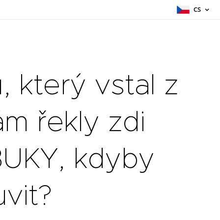
CS
, který vstal z
m řekly zdi
UKY, kdyby
vit?