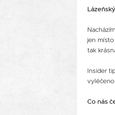
Lázeňský
Nacházíme
jen místo
tak krásn
Insider t
vyléčenou
Co nás č