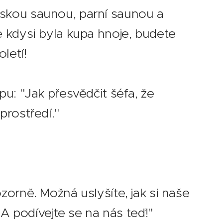
nskou saunou, parní saunou a
e kdysi byla kupa hnoje, budete
letí!
pu: "Jak přesvědčit šéfa, že
prostředí." 😉
zorně. Možná uslyšíte, jak si naše
 A podívejte se na nás teď!"