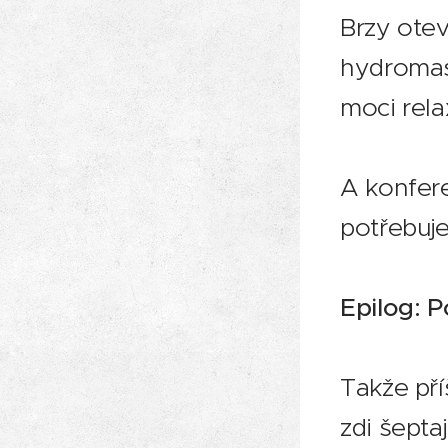
Brzy ote
hydromasá
moci rela
A konfere
potřebuje
Epilog: 
Takže pří
zdi šepta