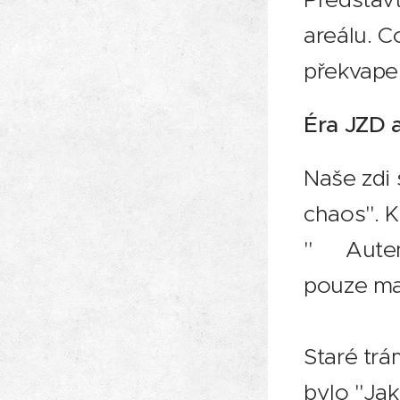
areálu. C
překvapen
Éra JZD a
Naše zdi 
chaos". 
"⭐ Autent
pouze ma
Staré trá
bylo "Jak