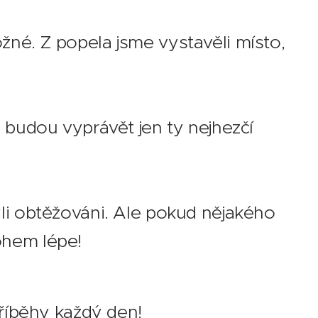
žné. Z popela jsme vystavěli místo,
m budou vyprávět jen ty nejhezčí
yli obtěžováni. Ale pokud nějakého
ohem lépe! 👻
íběhy každý den!