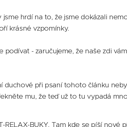
jsme hrdí na to, že jsme dokázali nemo
oří krásné vzpomínky.
se podívat - zaručujeme, že naše zdi vá
❤️
ní duchové při psaní tohoto článku neb
 řekněte mu, že teď už to tu vypadá mn
-RELAX-BUKY. Tam kde se píší nové př