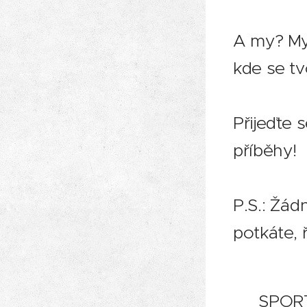
A my? My 
kde se tv
Přijeďte 
příběhy! 
P.S.: Žád
potkáte,
📍 SPORT