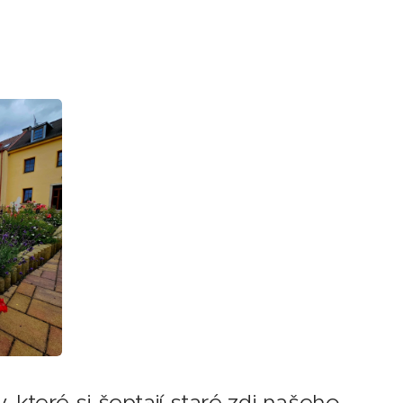
 které si šeptají staré zdi našeho