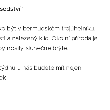
sedství"
ako být v bermudském trojúhelníku,
i a nalezený klid. Okolní příroda je
by nosily slunečné brýle.
o týdnu u nás budete mít nejen
vek 🎳