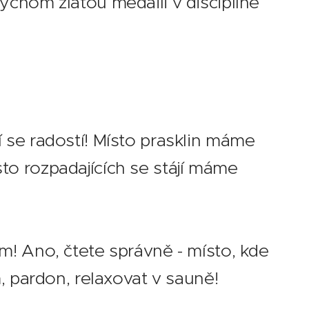
ychom zlatou medaili v disciplíně
 🏅
 se radostí! Místo prasklin máme
to rozpadajících se stájí máme
m! Ano, čtete správně - místo, kde
 pardon, relaxovat v sauně! 🧖‍♀️