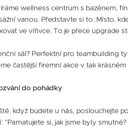
víráme wellness centrum s bazénem, fi
žní vanou. Představte si to. Místo, kd
xovat ve vířivce. To je přece upgrade sto
nční sál? Perfektní pro teambuilding ty
me častější firemní akce v tak krásném 
Pozvání do pohádky
ště, když budete u nás, poslouchejte po
jí: "Pamatujete si, jak jsme byly smutné?