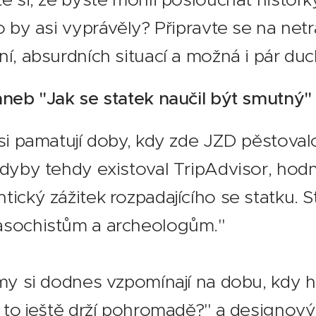
o by asi vyprávěly? Připravte se na ne
í, absurdních situací a možná i pár duc
neb "Jak se statek naučil být smutný"
si pamatují doby, kdy zde JZD pěstovalo
Kdyby tehdy existoval TripAdvisor, ho
ický zážitek rozpadajícího se statku. S
sochistům a archeologům."
my si dodnes vzpomínají na dobu, kdy 
 to ještě drží pohromadě?" a designový