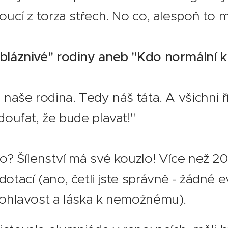
toucí z torza střech. No co, alespoň to 
"bláznivé" rodiny aneb "Kdo normální k
 naše rodina. Tedy náš táta. A všichni ří
 doufat, že bude plavat!"
co? Šílenství má své kouzlo! Více než 20
dotací (ano, četli jste správně - žádné 
dohlavost a láska k nemožnému).