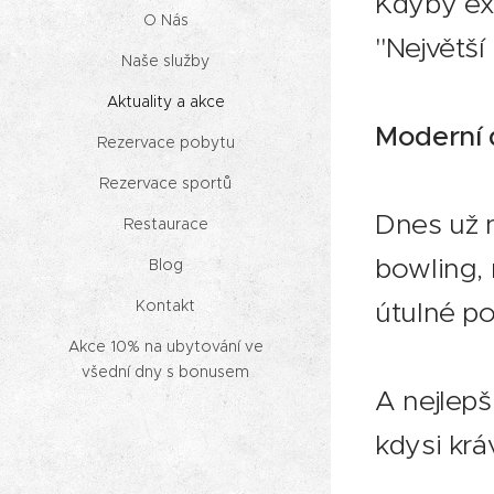
Kdyby exi
O Nás
"Největš
Naše služby
Aktuality a akce
Moderní d
Rezervace pobytu
Rezervace sportů
Dnes už n
Restaurace
bowling, 
Blog
útulné po
Kontakt
Akce 10% na ubytování ve
všední dny s bonusem
A nejlepš
kdysi krá