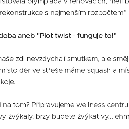
stovala olympiáda v renovacích, měli b
í rekonstrukce s nejmenším rozpočtem".
oba aneb "Plot twist - funguje to!"
aše zdi nevzdychají smutkem, ale smějí
místo děr ve střeše máme squash a mís
koje.
í na tom? Připravujeme wellness centru
vy žvýkaly, brzy budete žvýkat vy... ehm,