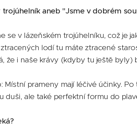
 trojúhelník aneb "Jsme v dobrém sou
 se v lázeňském trojúhelníku, což je j
 ztracených lodí tu máte ztracené starost
á, že i naše krávy (kdyby tu ještě byly) 
ip: Místní prameny mají léčivé účinky. P
 duši, ale také perfektní formu do pla
eká?