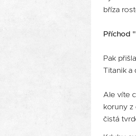
bříza ros
P
říchod 
Pak přišla
Titanik a
Ale víte 
koruny z 
čistá tvr