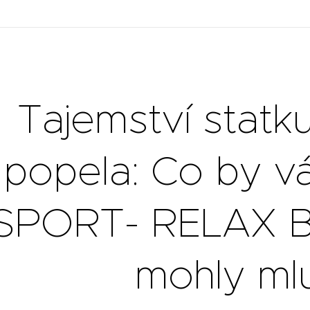
 Tajemství statku
popela: Co by vá
SPORT- RELAX B
mohly mlu