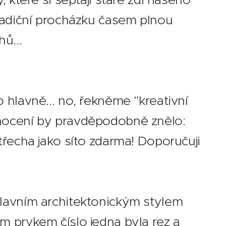
tradiční procházku časem plnou
hů... 👻
 hlavně... no, řekněme "kreativní
dnocení by pravděpodobně znělo:
třecha jako síto zdarma! Doporučuji
hlavním architektonickým stylem
m prvkem číslo jedna byla rez a